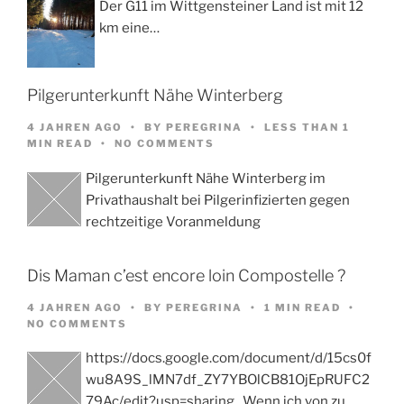
Der G11 im Wittgensteiner Land ist mit 12
km eine…
Pilgerunterkunft Nähe Winterberg
4 JAHREN AGO
BY
PEREGRINA
LESS THAN 1
MIN READ
NO COMMENTS
Pilgerunterkunft Nähe Winterberg im
Privathaushalt bei Pilgerinfizierten gegen
rechtzeitige Voranmeldung
Dis Maman c’est encore loin Compostelle ?
4 JAHREN AGO
BY
PEREGRINA
1 MIN READ
NO COMMENTS
https://docs.google.com/document/d/15cs0f
wu8A9S_lMN7df_ZY7YBOlCB81OjEpRUFC2
79Ac/edit?usp=sharing Wenn ich von zu