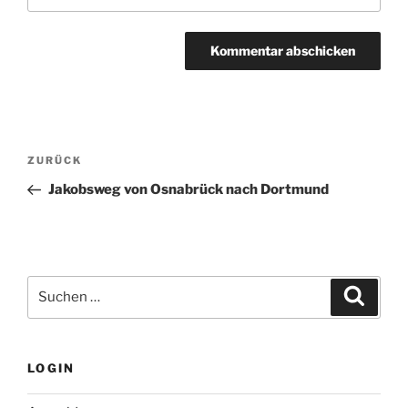
Beitragsnavigation
Vorheriger
ZURÜCK
Beitrag
Jakobsweg von Osnabrück nach Dortmund
Suchen
Suche
nach:
LOGIN