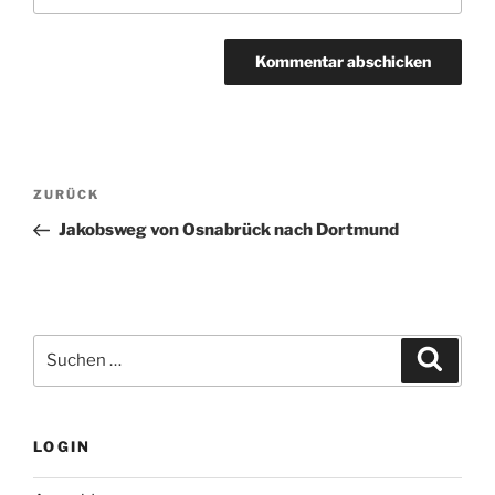
Beitragsnavigation
Vorheriger
ZURÜCK
Beitrag
Jakobsweg von Osnabrück nach Dortmund
Suchen
Suche
nach:
LOGIN