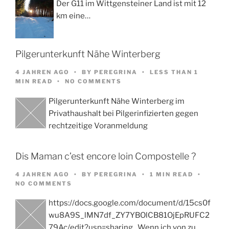
Der G11 im Wittgensteiner Land ist mit 12
km eine…
Pilgerunterkunft Nähe Winterberg
4 JAHREN AGO
BY
PEREGRINA
LESS THAN 1
MIN READ
NO COMMENTS
Pilgerunterkunft Nähe Winterberg im
Privathaushalt bei Pilgerinfizierten gegen
rechtzeitige Voranmeldung
Dis Maman c’est encore loin Compostelle ?
4 JAHREN AGO
BY
PEREGRINA
1 MIN READ
NO COMMENTS
https://docs.google.com/document/d/15cs0f
wu8A9S_lMN7df_ZY7YBOlCB81OjEpRUFC2
79Ac/edit?usp=sharing Wenn ich von zu