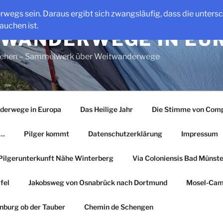
erwegs sein. Daraus ergibt sich zwangsläufig, dass die unter
auchen ist.
WANDERWEGE IN EU
gehen – Sammelwerk über Weitwanderwege
derwege in Europa
Das Heilige Jahr
Die Stimme von Comp
r…
Pilger kommt
Datenschutzerklärung
Impressum
Pilgerunterkunft Nähe Winterberg
Via Coloniensis Bad Münster
fel
Jakobsweg von Osnabrück nach Dortmund
Mosel-Cam
nburg ob der Tauber
Chemin de Schengen