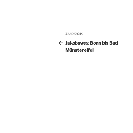
Beitragsnavigation
Vorheriger
ZURÜCK
Beitrag
Jakobsweg Bonn bis Bad
Münstereifel