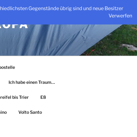
schiedlichsten Gegenstände übrig sind und neue Besitzer
Verwerfen
ROPA
ostelle
Ich habe einen Traum…
eifel bis Trier
E8
ino
Volto Santo