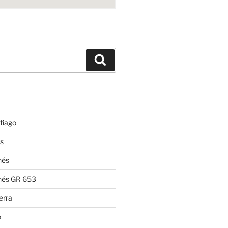
Suchen
tiago
s
nés
nés GR 653
erra
e