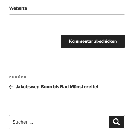
Website
Beitragsnavigation
Vorheriger
ZURÜCK
Beitrag
Jakobsweg Bonn bis Bad Münstereifel
Suchen
Suche
nach: