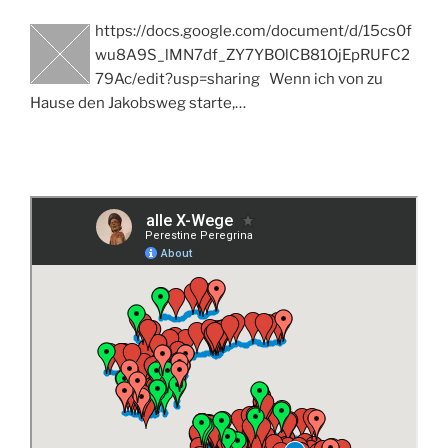
https://docs.google.com/document/d/15cs0f
wu8A9S_lMN7df_ZY7YBOlCB81OjEpRUFC2
79Ac/edit?usp=sharing Wenn ich von zu
Hause den Jakobsweg starte,…