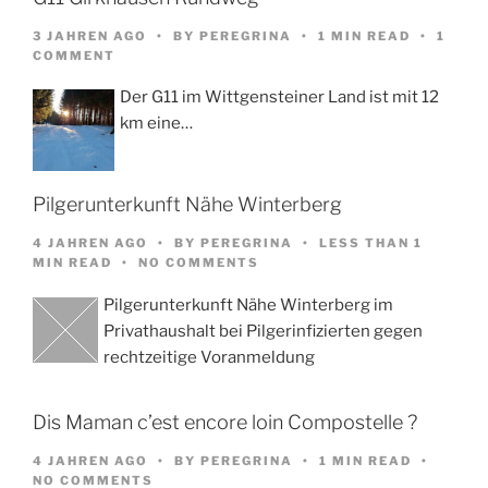
3 JAHREN AGO
BY
PEREGRINA
1 MIN READ
1
COMMENT
Der G11 im Wittgensteiner Land ist mit 12
km eine…
Pilgerunterkunft Nähe Winterberg
4 JAHREN AGO
BY
PEREGRINA
LESS THAN 1
MIN READ
NO COMMENTS
Pilgerunterkunft Nähe Winterberg im
Privathaushalt bei Pilgerinfizierten gegen
rechtzeitige Voranmeldung
Dis Maman c’est encore loin Compostelle ?
4 JAHREN AGO
BY
PEREGRINA
1 MIN READ
NO COMMENTS