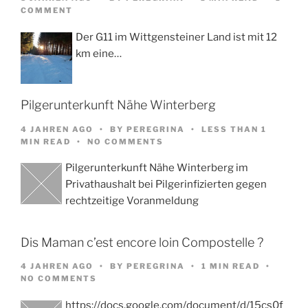
COMMENT
Der G11 im Wittgensteiner Land ist mit 12
km eine…
Pilgerunterkunft Nähe Winterberg
4 JAHREN AGO
BY
PEREGRINA
LESS THAN 1
MIN READ
NO COMMENTS
Pilgerunterkunft Nähe Winterberg im
Privathaushalt bei Pilgerinfizierten gegen
rechtzeitige Voranmeldung
Dis Maman c’est encore loin Compostelle ?
4 JAHREN AGO
BY
PEREGRINA
1 MIN READ
NO COMMENTS
https://docs.google.com/document/d/15cs0f