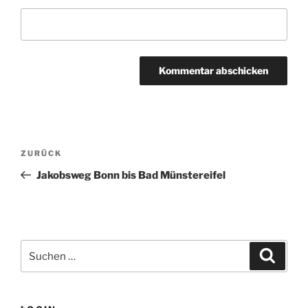
Beitragsnavigation
Vorheriger
ZURÜCK
Beitrag
Jakobsweg Bonn bis Bad Münstereifel
Suchen
Suche
nach: