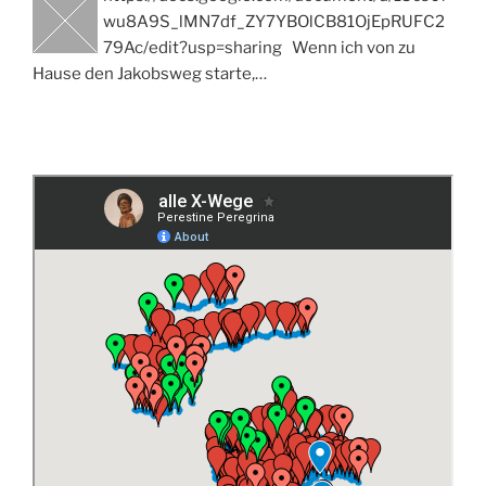
wu8A9S_lMN7df_ZY7YBOlCB81OjEpRUFC2
79Ac/edit?usp=sharing Wenn ich von zu
Hause den Jakobsweg starte,…