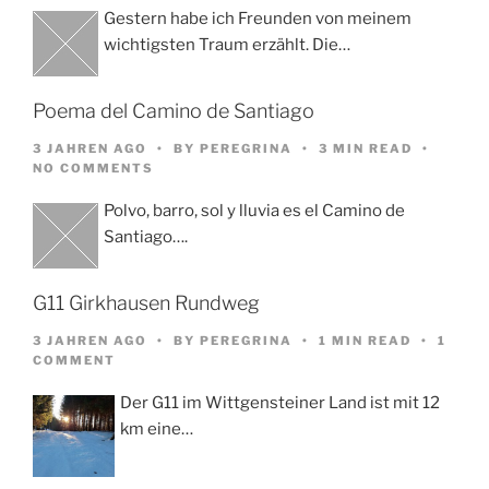
Gestern habe ich Freunden von meinem
wichtigsten Traum erzählt. Die…
Poema del Camino de Santiago
3 JAHREN AGO
BY
PEREGRINA
3 MIN READ
NO COMMENTS
Polvo, barro, sol y lluvia es el Camino de
Santiago….
G11 Girkhausen Rundweg
3 JAHREN AGO
BY
PEREGRINA
1 MIN READ
1
COMMENT
Der G11 im Wittgensteiner Land ist mit 12
km eine…