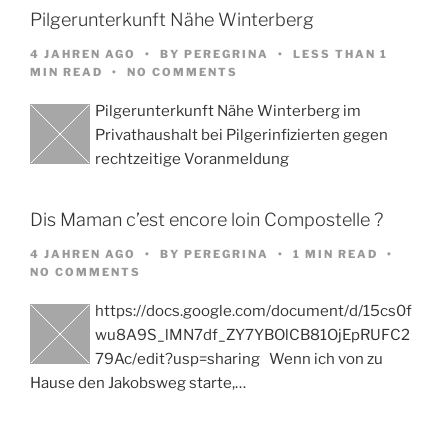
Pilgerunterkunft Nähe Winterberg
4 JAHREN AGO
BY
PEREGRINA
LESS THAN 1
MIN READ
NO COMMENTS
Pilgerunterkunft Nähe Winterberg im
Privathaushalt bei Pilgerinfizierten gegen
rechtzeitige Voranmeldung
Dis Maman c’est encore loin Compostelle ?
4 JAHREN AGO
BY
PEREGRINA
1 MIN READ
NO COMMENTS
https://docs.google.com/document/d/15cs0f
wu8A9S_lMN7df_ZY7YBOlCB81OjEpRUFC2
79Ac/edit?usp=sharing Wenn ich von zu
Hause den Jakobsweg starte,…