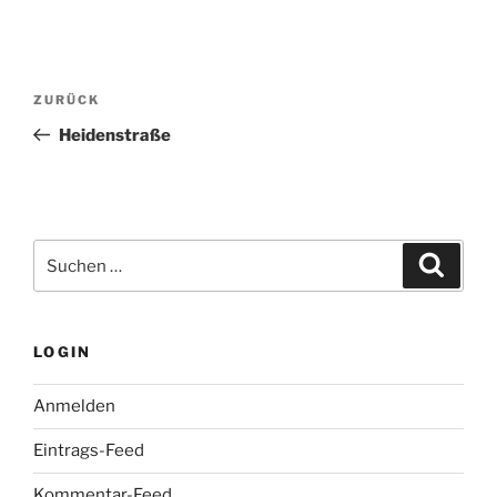
Beitragsnavigation
Vorheriger
ZURÜCK
Beitrag
Heidenstraße
Suchen
Suche
nach:
LOGIN
Anmelden
Eintrags-Feed
Kommentar-Feed