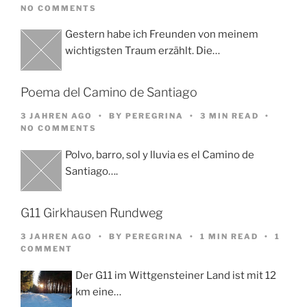
NO COMMENTS
Gestern habe ich Freunden von meinem
wichtigsten Traum erzählt. Die…
Poema del Camino de Santiago
3 JAHREN AGO
BY
PEREGRINA
3 MIN READ
NO COMMENTS
Polvo, barro, sol y lluvia es el Camino de
Santiago….
G11 Girkhausen Rundweg
3 JAHREN AGO
BY
PEREGRINA
1 MIN READ
1
COMMENT
Der G11 im Wittgensteiner Land ist mit 12
km eine…