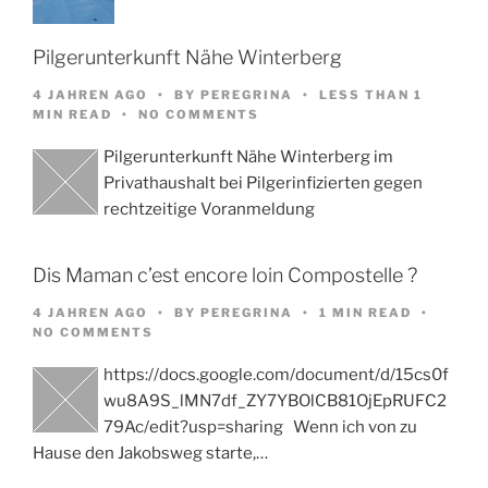
Pilgerunterkunft Nähe Winterberg
4 JAHREN AGO
BY
PEREGRINA
LESS THAN 1
MIN READ
NO COMMENTS
Pilgerunterkunft Nähe Winterberg im
Privathaushalt bei Pilgerinfizierten gegen
rechtzeitige Voranmeldung
Dis Maman c’est encore loin Compostelle ?
4 JAHREN AGO
BY
PEREGRINA
1 MIN READ
NO COMMENTS
https://docs.google.com/document/d/15cs0f
wu8A9S_lMN7df_ZY7YBOlCB81OjEpRUFC2
79Ac/edit?usp=sharing Wenn ich von zu
Hause den Jakobsweg starte,…