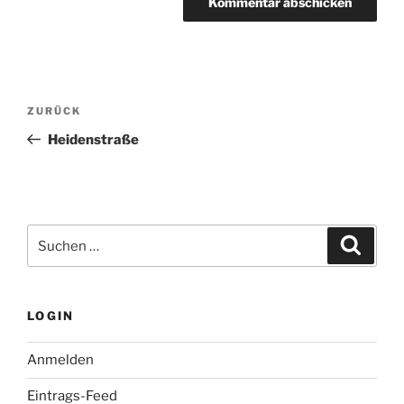
Beitragsnavigation
Vorheriger
ZURÜCK
Beitrag
Heidenstraße
Suchen
Suche
nach:
LOGIN
Anmelden
Eintrags-Feed