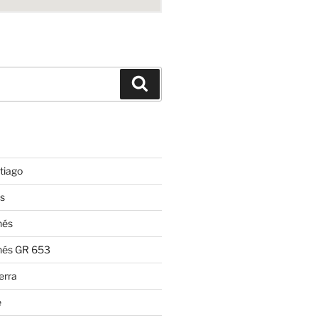
Suchen
tiago
s
nés
nés GR 653
erra
e