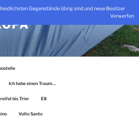
schiedlichsten Gegenstände übrig sind und neue Besitzer
Verwerfen
ROPA
ostelle
Ich habe einen Traum…
eifel bis Trier
E8
ino
Volto Santo