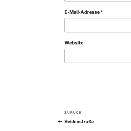
E-Mail-Adresse
*
Website
Beitragsnavigation
Vorheriger
ZURÜCK
Beitrag
Heidenstraße