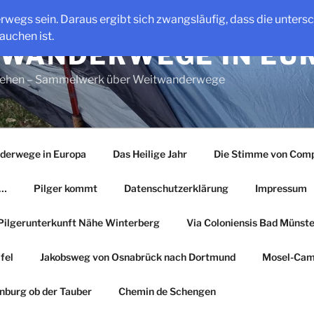
erwegs sein. Daraus ergibt sich zwangsläufig, dass die unter
auchen ist.
WANDERWEGE IN EU
gehen – Sammelwerk über Weitwanderwege
derwege in Europa
Das Heilige Jahr
Die Stimme von Comp
r…
Pilger kommt
Datenschutzerklärung
Impressum
Pilgerunterkunft Nähe Winterberg
Via Coloniensis Bad Münster
fel
Jakobsweg von Osnabrück nach Dortmund
Mosel-Cam
nburg ob der Tauber
Chemin de Schengen