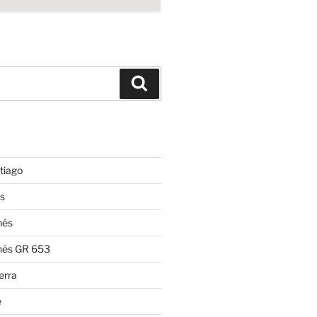
Suchen
tiago
s
nés
nés GR 653
erra
e