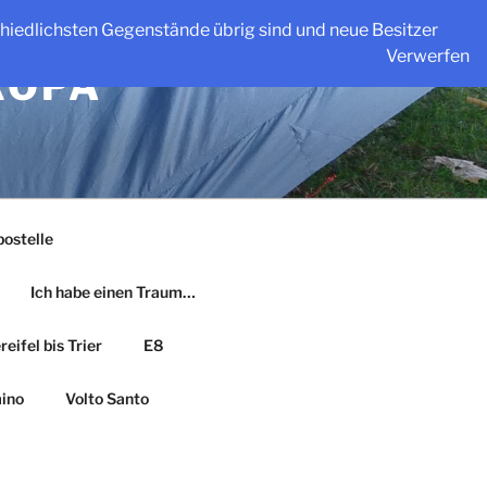
schiedlichsten Gegenstände übrig sind und neue Besitzer
Verwerfen
ROPA
ostelle
Ich habe einen Traum…
eifel bis Trier
E8
ino
Volto Santo