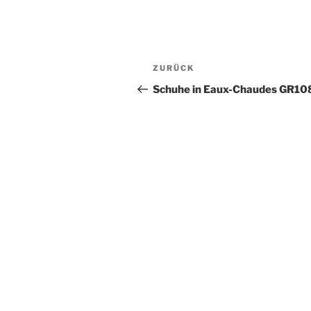
Beitragsnavigation
Vorheriger
ZURÜCK
Beitrag
Schuhe in Eaux-Chaudes GR10