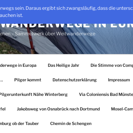
erwegs sein. Daraus ergibt sich zwangsläufig, dass die unter
auchen ist.
WANDERWEGE IN EU
gehen – Sammelwerk über Weitwanderwege
derwege in Europa
Das Heilige Jahr
Die Stimme von Comp
r…
Pilger kommt
Datenschutzerklärung
Impressum
Pilgerunterkunft Nähe Winterberg
Via Coloniensis Bad Münster
fel
Jakobsweg von Osnabrück nach Dortmund
Mosel-Cam
nburg ob der Tauber
Chemin de Schengen