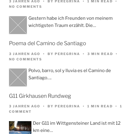
3 JAHREN AGO
BY
PEREGRINA
1 MIN READ
NO COMMENTS
Gestern habe ich Freunden von meinem
wichtigsten Traum erzählt. Die…
Poema del Camino de Santiago
3 JAHREN AGO
BY
PEREGRINA
3 MIN READ
NO COMMENTS
Polvo, barro, sol y lluvia es el Camino de
Santiago….
G11 Girkhausen Rundweg
3 JAHREN AGO
BY
PEREGRINA
1 MIN READ
1
COMMENT
Der G11 im Wittgensteiner Land ist mit 12
km eine…