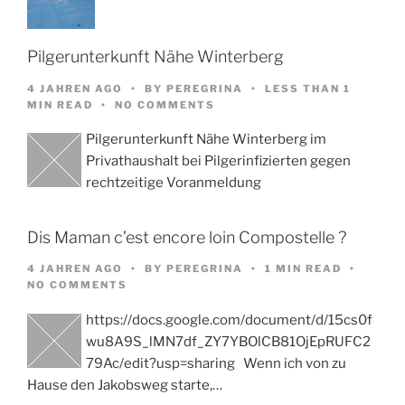
Pilgerunterkunft Nähe Winterberg
4 JAHREN AGO
BY
PEREGRINA
LESS THAN 1
MIN READ
NO COMMENTS
Pilgerunterkunft Nähe Winterberg im
Privathaushalt bei Pilgerinfizierten gegen
rechtzeitige Voranmeldung
Dis Maman c’est encore loin Compostelle ?
4 JAHREN AGO
BY
PEREGRINA
1 MIN READ
NO COMMENTS
https://docs.google.com/document/d/15cs0f
wu8A9S_lMN7df_ZY7YBOlCB81OjEpRUFC2
79Ac/edit?usp=sharing Wenn ich von zu
Hause den Jakobsweg starte,…