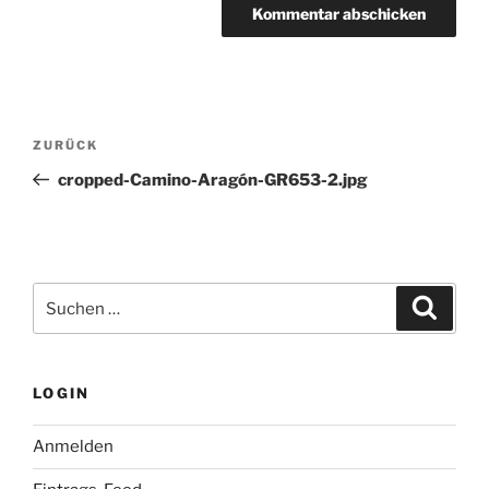
Beitragsnavigation
Vorheriger
ZURÜCK
Beitrag
cropped-Camino-Aragón-GR653-2.jpg
Suchen
Suche
nach:
LOGIN
Anmelden