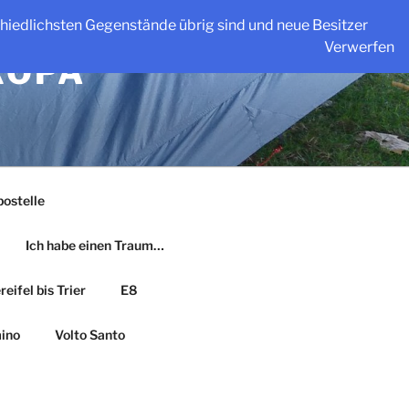
schiedlichsten Gegenstände übrig sind und neue Besitzer
Verwerfen
ROPA
ostelle
Ich habe einen Traum…
eifel bis Trier
E8
ino
Volto Santo