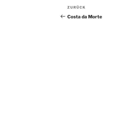
Beitragsnavigation
Vorheriger
ZURÜCK
Beitrag
Costa da Morte