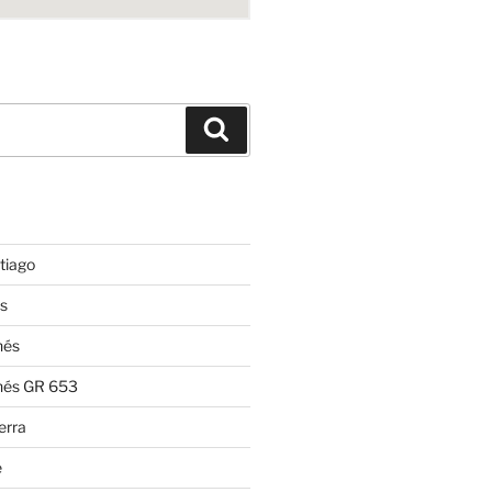
Suchen
tiago
s
nés
nés GR 653
erra
e