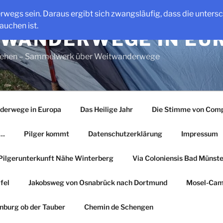
erwegs sein. Daraus ergibt sich zwangsläufig, dass die unter
auchen ist.
WANDERWEGE IN EU
gehen – Sammelwerk über Weitwanderwege
derwege in Europa
Das Heilige Jahr
Die Stimme von Comp
r…
Pilger kommt
Datenschutzerklärung
Impressum
Pilgerunterkunft Nähe Winterberg
Via Coloniensis Bad Münster
fel
Jakobsweg von Osnabrück nach Dortmund
Mosel-Cam
nburg ob der Tauber
Chemin de Schengen