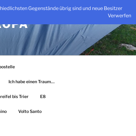
schiedlichsten Gegenstände übrig sind und neue Besitzer
Verwerfen
ROPA
ostelle
Ich habe einen Traum…
eifel bis Trier
E8
ino
Volto Santo