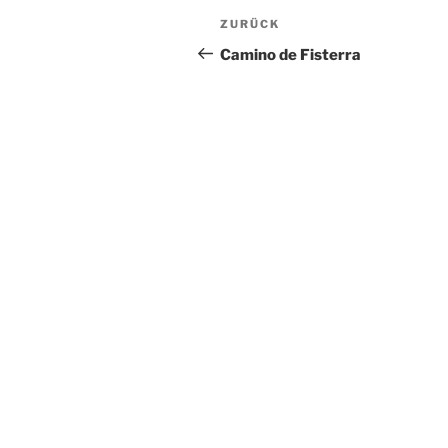
Beitragsnavigation
Vorheriger
ZURÜCK
Beitrag
Camino de Fisterra