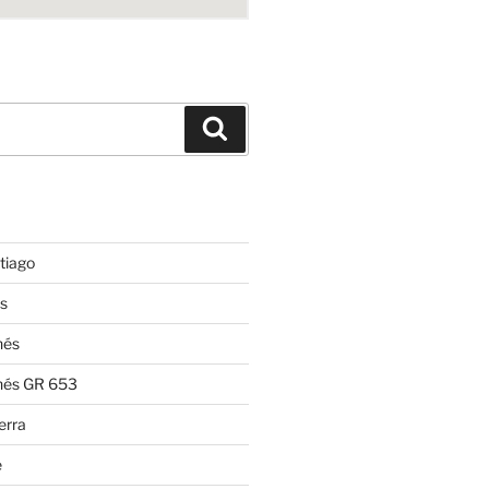
Suchen
tiago
s
nés
nés GR 653
erra
e