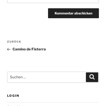
Beitragsnavigation
Vorheriger
ZURÜCK
Beitrag
Camino de Fisterra
Suchen
Suche
nach:
LOGIN