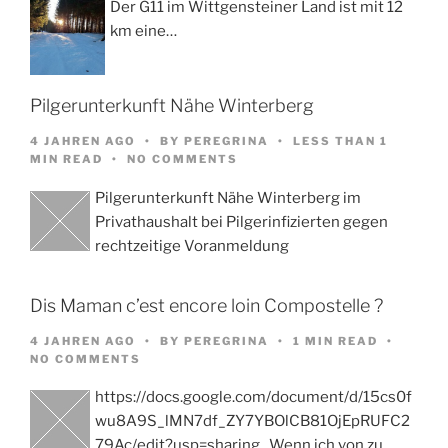
Der G11 im Wittgensteiner Land ist mit 12
km eine…
Pilgerunterkunft Nähe Winterberg
4 JAHREN AGO
BY
PEREGRINA
LESS THAN 1
MIN READ
NO COMMENTS
Pilgerunterkunft Nähe Winterberg im
Privathaushalt bei Pilgerinfizierten gegen
rechtzeitige Voranmeldung
Dis Maman c’est encore loin Compostelle ?
4 JAHREN AGO
BY
PEREGRINA
1 MIN READ
NO COMMENTS
https://docs.google.com/document/d/15cs0f
wu8A9S_lMN7df_ZY7YBOlCB81OjEpRUFC2
79Ac/edit?usp=sharing Wenn ich von zu