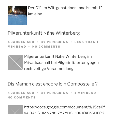
Der G11 im Wittgensteiner Land ist mit 12
km eine…
Pilgerunterkunft Nähe Winterberg
4 JAHREN AGO
BY
PEREGRINA
LESS THAN 1
MIN READ
NO COMMENTS
Pilgerunterkunft Nähe Winterberg im
Privathaushalt bei Pilgerinfizierten gegen
rechtzeitige Voranmeldung
Dis Maman c’est encore loin Compostelle ?
4 JAHREN AGO
BY
PEREGRINA
1 MIN READ
NO COMMENTS
https://docs.google.com/document/d/15cs0f
wu8A9S_lMN7df_ZY7YBOlCB81OjEpRUFC2