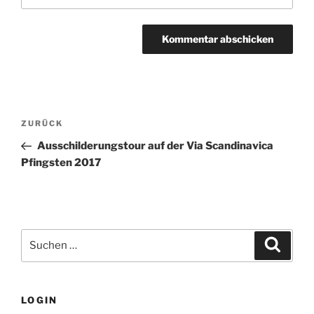
Beitragsnavigation
Vorheriger
ZURÜCK
Beitrag
Ausschilderungstour auf der Via Scandinavica
Pfingsten 2017
Suchen
Suche
nach:
LOGIN