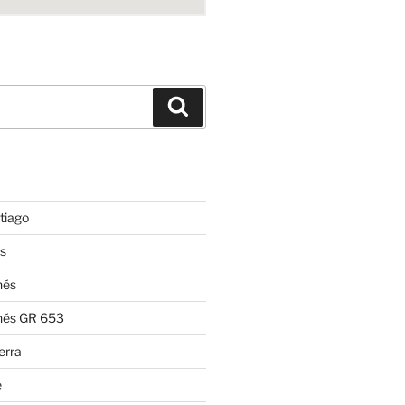
Suchen
tiago
s
nés
nés GR 653
erra
e