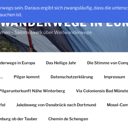
erwegs sein. Daraus ergibt sich zwangsläufig, dass die unter
auchen ist.
WANDERWEGE IN EU
gehen – Sammelwerk über Weitwanderwege
derwege in Europa
Das Heilige Jahr
Die Stimme von Comp
r…
Pilger kommt
Datenschutzerklärung
Impressum
Pilgerunterkunft Nähe Winterberg
Via Coloniensis Bad Münster
fel
Jakobsweg von Osnabrück nach Dortmund
Mosel-Cam
nburg ob der Tauber
Chemin de Schengen