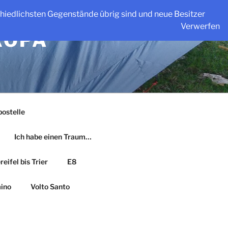
schiedlichsten Gegenstände übrig sind und neue Besitzer
Verwerfen
ROPA
ostelle
Ich habe einen Traum…
eifel bis Trier
E8
ino
Volto Santo