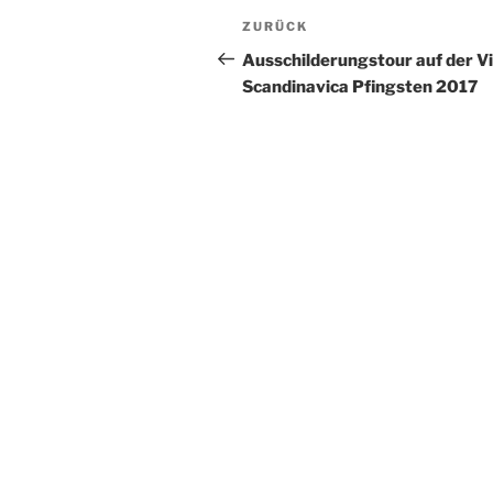
Beitragsnavigation
Vorheriger
ZURÜCK
Beitrag
Ausschilderungstour auf der V
Scandinavica Pfingsten 2017