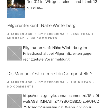
Der G11 im Wittgensteiner Land ist mit 12
km eine…
Pilgerunterkunft Nähe Winterberg
4 JAHREN AGO
BY
PEREGRINA
LESS THAN 1
MIN READ
NO COMMENTS
Pilgerunterkunft Nähe Winterberg im
Privathaushalt bei Pilgerinfizierten gegen
rechtzeitige Voranmeldung
Dis Maman c’est encore loin Compostelle ?
4 JAHREN AGO
BY
PEREGRINA
1 MIN READ
NO COMMENTS
https://docs.google.com/document/d/15cs0f
wu8A9S_lMN7df_ZY7YBOlCB81OjEpRUFC2
79Ac/edit?usp=sharing Wenn ich von zu