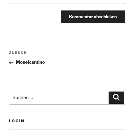
Beitragsnavigation
Vorheriger
ZURÜCK
Beitrag
Moselcamino
Suchen
Suche
nach:
LOGIN