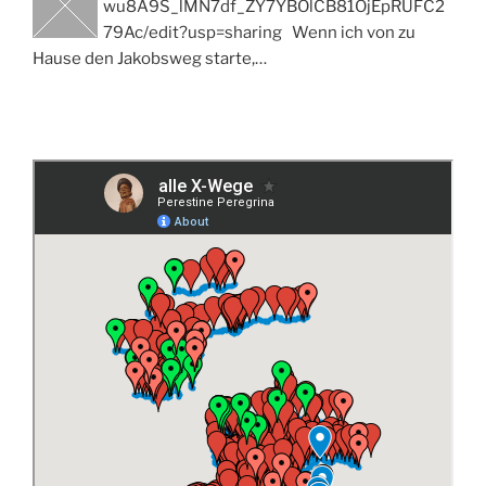
wu8A9S_lMN7df_ZY7YBOlCB81OjEpRUFC2
79Ac/edit?usp=sharing Wenn ich von zu
Hause den Jakobsweg starte,…