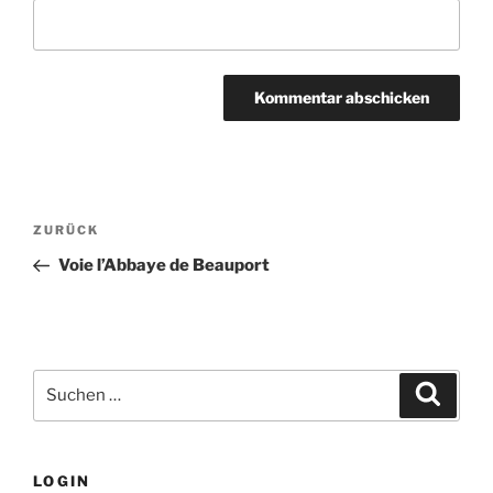
Beitragsnavigation
Vorheriger
ZURÜCK
Beitrag
Voie l’Abbaye de Beauport
Suchen
Suche
nach:
LOGIN