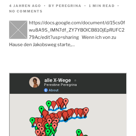
4 JAHREN AGO
BY
PEREGRINA
1 MIN READ
NO COMMENTS
https://docs.google.com/document/d/15cs0f
wu8A9S_lMN7df_ZY7YBOlCB81OjEpRUFC2
79Ac/edit?usp=sharing Wenn ich von zu
Hause den Jakobsweg starte,…