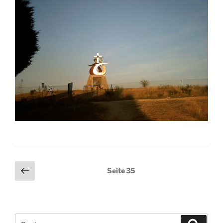
Seitennummerierung
Vorherige
Seite
35
Seite
der
Beiträge
Suchen
Suche