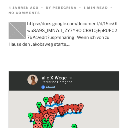
4 JAHREN AGO
BY
PEREGRINA
1 MIN READ
NO COMMENTS
https://docs.google.com/document/d/15cs0f
wu8A9S_lMN7df_ZY7YBOlCB81OjEpRUFC2
79Ac/edit?usp=sharing Wenn ich von zu
Hause den Jakobsweg starte,…