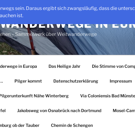
erwegs sein. Daraus ergibt sich zwangsläufig, dass die unter
auchen ist.
WANDERWEGE IN EU
gehen – Sammelwerk über Weitwanderwege
derwege in Europa
Das Heilige Jahr
Die Stimme von Comp
r…
Pilger kommt
Datenschutzerklärung
Impressum
Pilgerunterkunft Nähe Winterberg
Via Coloniensis Bad Münster
fel
Jakobsweg von Osnabrück nach Dortmund
Mosel-Cam
nburg ob der Tauber
Chemin de Schengen