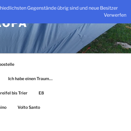
schiedlichsten Gegenstände übrig sind und neue Besitzer
Verwerfen
ROPA
ostelle
Ich habe einen Traum…
eifel bis Trier
E8
ino
Volto Santo