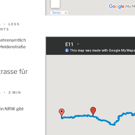
A
LESS
NTS
 ehrenamtlich
 Heidenstraße
rasse für
A
2 MIN
 in NRW gibt
…