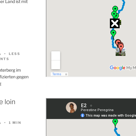
er Land ist mit
A
LESS
NTS
nterberg im
nfizierten gegen
g
 loin
A
1 MIN