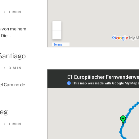
A
1 MIN
en von meinem
. Die…
Santiago
A
3 MIN
s el Camino de
weg
A
1 MIN