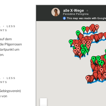
A
LESS
NTS
 auf dem
ie Pilgerrosen
Startpunkt um
en.
A
LESS
NTS
Gebirgsverein)
e von