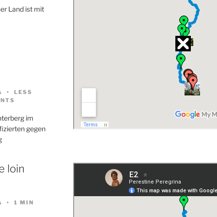
er Land ist mit
A
LESS
NTS
nterberg im
nfizierten gegen
g
 loin
A
1 MIN