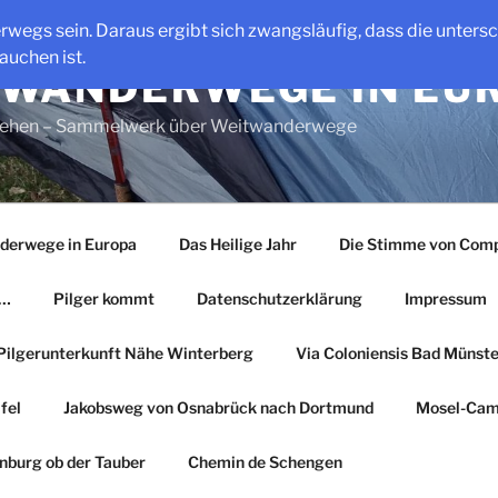
erwegs sein. Daraus ergibt sich zwangsläufig, dass die unter
auchen ist.
WANDERWEGE IN EU
gehen – Sammelwerk über Weitwanderwege
derwege in Europa
Das Heilige Jahr
Die Stimme von Comp
r…
Pilger kommt
Datenschutzerklärung
Impressum
Pilgerunterkunft Nähe Winterberg
Via Coloniensis Bad Münster
fel
Jakobsweg von Osnabrück nach Dortmund
Mosel-Cam
nburg ob der Tauber
Chemin de Schengen