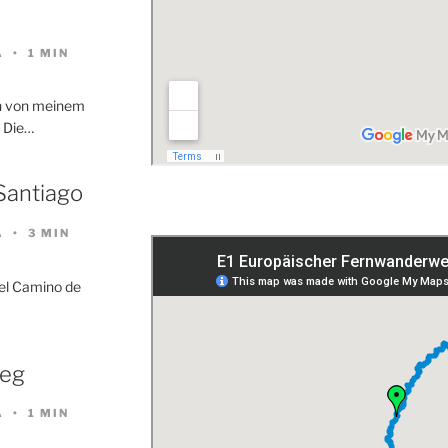
…
A
1 MIN
en von meinem
. Die…
Santiago
A
3 MIN
s el Camino de
weg
A
1 MIN