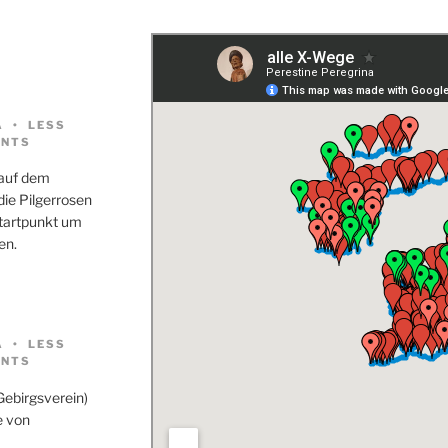
A
LESS
NTS
 auf dem
ie Pilgerrosen
Startpunkt um
en.
A
LESS
NTS
Gebirgsverein)
e von