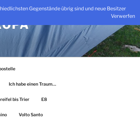
schiedlichsten Gegenstände übrig sind und neue Besitzer
Verwerfen
ROPA
ostelle
Ich habe einen Traum…
eifel bis Trier
E8
ino
Volto Santo