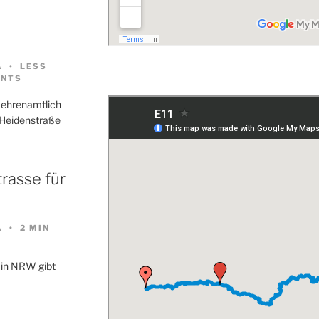
A
LESS
NTS
 ehrenamtlich
 Heidenstraße
rasse für
A
2 MIN
 in NRW gibt