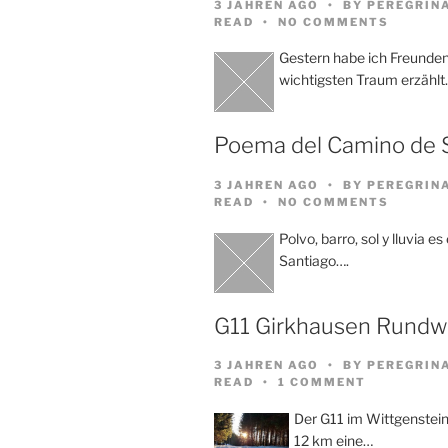
3 JAHREN AGO
BY
PEREGRIN
READ
NO COMMENTS
Gestern habe ich Freund
wichtigsten Traum erzählt
Poema del Camino de 
3 JAHREN AGO
BY
PEREGRIN
READ
NO COMMENTS
Polvo, barro, sol y lluvia e
Santiago….
G11 Girkhausen Rund
3 JAHREN AGO
BY
PEREGRIN
READ
1 COMMENT
Der G11 im Wittgenstein
12 km eine…