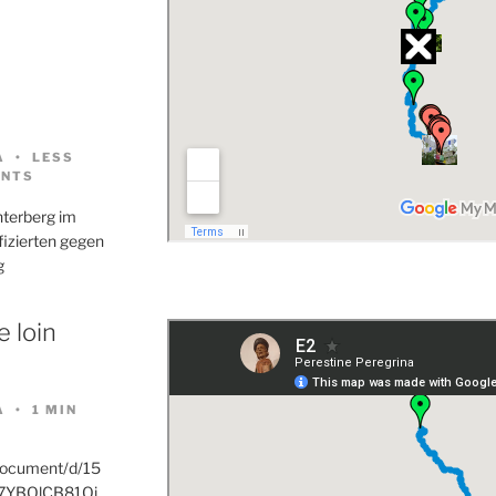
A
LESS
NTS
nterberg im
nfizierten gegen
g
 loin
A
1 MIN
document/d/15
7YBOlCB81Oj