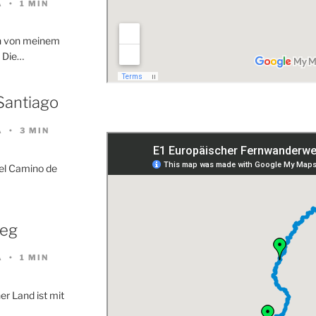
A
1 MIN
en von meinem
. Die…
Santiago
A
3 MIN
s el Camino de
weg
A
1 MIN
er Land ist mit