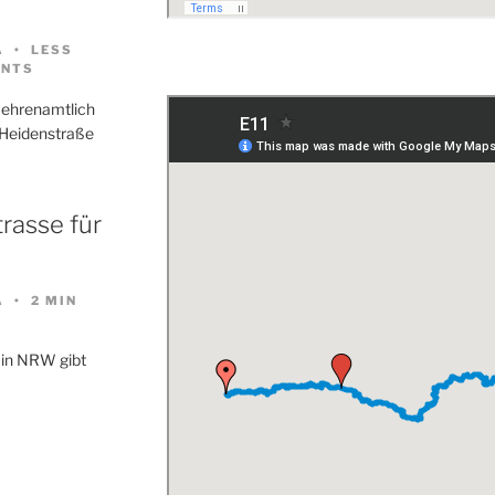
A
LESS
NTS
 ehrenamtlich
 Heidenstraße
rasse für
A
2 MIN
 in NRW gibt
…