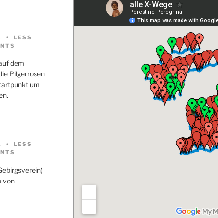
A
LESS
NTS
 auf dem
ie Pilgerrosen
Startpunkt um
en.
A
LESS
NTS
Gebirgsverein)
e von