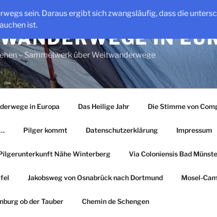
erwegs sein. Daraus ergibt sich zwangsläufig, dass die unter
auchen ist.
WANDERWEGE IN EU
gehen – Sammelwerk über Weitwanderwege
derwege in Europa
Das Heilige Jahr
Die Stimme von Comp
r…
Pilger kommt
Datenschutzerklärung
Impressum
Pilgerunterkunft Nähe Winterberg
Via Coloniensis Bad Münster
fel
Jakobsweg von Osnabrück nach Dortmund
Mosel-Cam
nburg ob der Tauber
Chemin de Schengen