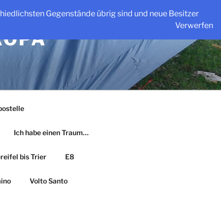
schiedlichsten Gegenstände übrig sind und neue Besitzer
Verwerfen
ROPA
ostelle
Ich habe einen Traum…
eifel bis Trier
E8
ino
Volto Santo