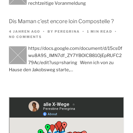
rechtzeitige Voranmeldung
Dis Maman c’est encore loin Compostelle ?
4 JAHREN AGO
BY
PEREGRINA
1 MIN READ
NO COMMENTS
https://docs.google.com/document/d/15cs0f
wu8A9S_lMN7df_ZY7YBOlCB81OjEpRUFC2
79Ac/edit?usp=sharing Wenn ich von zu
Hause den Jakobsweg starte,…