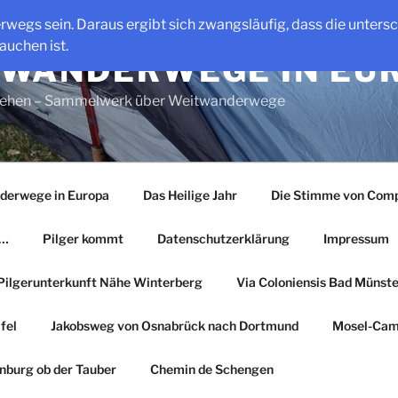
erwegs sein. Daraus ergibt sich zwangsläufig, dass die unter
auchen ist.
WANDERWEGE IN EU
gehen – Sammelwerk über Weitwanderwege
derwege in Europa
Das Heilige Jahr
Die Stimme von Comp
r…
Pilger kommt
Datenschutzerklärung
Impressum
Pilgerunterkunft Nähe Winterberg
Via Coloniensis Bad Münster
fel
Jakobsweg von Osnabrück nach Dortmund
Mosel-Cam
nburg ob der Tauber
Chemin de Schengen