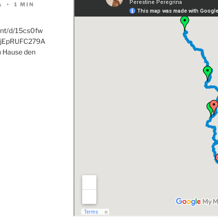
A
1 MIN
ent/d/15cs0fw
jEpRUFC279A
u Hause den