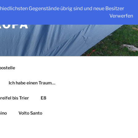
schiedlichsten Gegenstände übrig sind und neue Besitzer
Verwerfen
ROPA
ostelle
Ich habe einen Traum…
eifel bis Trier
E8
ino
Volto Santo