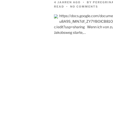
4 JAHREN AGO
BY
PEREGRIN
READ
NO COMMENTS
https://docs.google.com/docum
u8A9S_lMN7df_ZY7YBOlCB81O
c/edit?usp=sharing Wenn ich von z
Jakobsweg starte,…