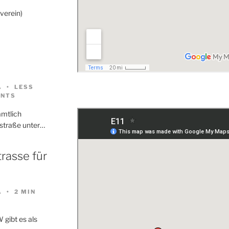
verein)
A
LESS
NTS
amtlich
straße unter…
rasse für
A
2 MIN
gibt es als