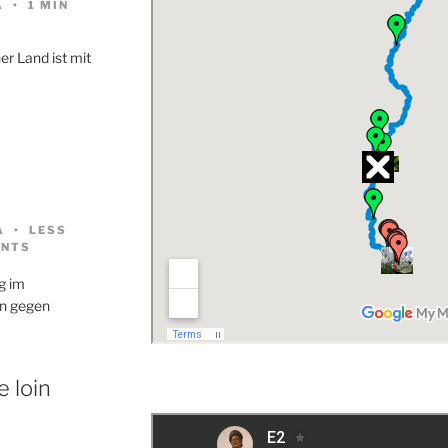
A
1 MIN
er Land ist mit
A
LESS
NTS
g im
en gegen
 loin