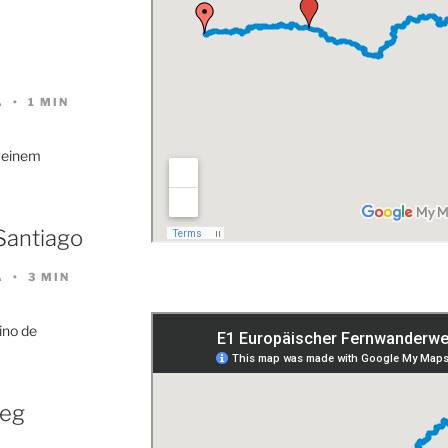
…
A
1 MIN
meinem
Santiago
A
3 MIN
mino de
weg