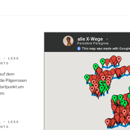
A
LESS
NTS
 auf dem
ie Pilgerrosen
Startpunkt um
en.
A
LESS
NTS