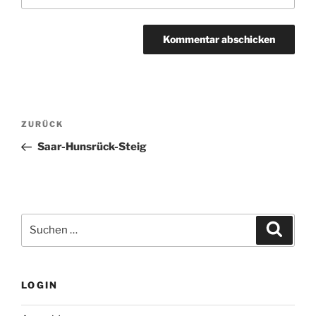
Beitragsnavigation
Vorheriger
ZURÜCK
Beitrag
Saar-Hunsrück-Steig
Suchen
Suche
nach:
LOGIN