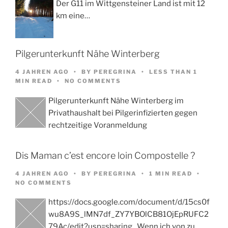
Der G11 im Wittgensteiner Land ist mit 12
km eine…
Pilgerunterkunft Nähe Winterberg
4 JAHREN AGO
BY
PEREGRINA
LESS THAN 1
MIN READ
NO COMMENTS
Pilgerunterkunft Nähe Winterberg im
Privathaushalt bei Pilgerinfizierten gegen
rechtzeitige Voranmeldung
Dis Maman c’est encore loin Compostelle ?
4 JAHREN AGO
BY
PEREGRINA
1 MIN READ
NO COMMENTS
https://docs.google.com/document/d/15cs0f
wu8A9S_lMN7df_ZY7YBOlCB81OjEpRUFC2
79Ac/edit?usp=sharing Wenn ich von zu